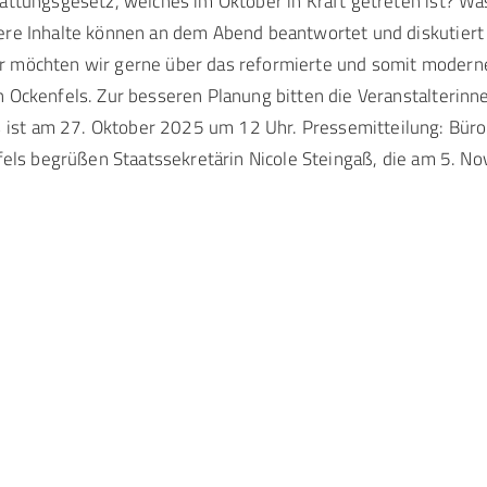
attungsgesetz, welches im Oktober in Kraft getreten ist? Wa
ere Inhalte können an dem Abend beantwortet und diskutiert
Daher möchten wir gerne über das reformierte und somit moder
 Ockenfels. Zur besseren Planung bitten die Veranstalterin
st am 27. Oktober 2025 um 12 Uhr. Pressemitteilung: Büro
enfels begrüßen Staatssekretärin Nicole Steingaß, die am 5.