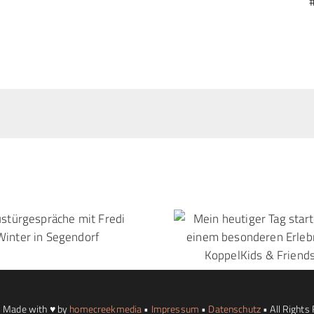
 Made with ♥ by
homecreekmedia
•
Impressum
•
Datenschutz
• All Rights