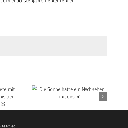
#aufdienächstenjahre
#entenrennen
 Reserved