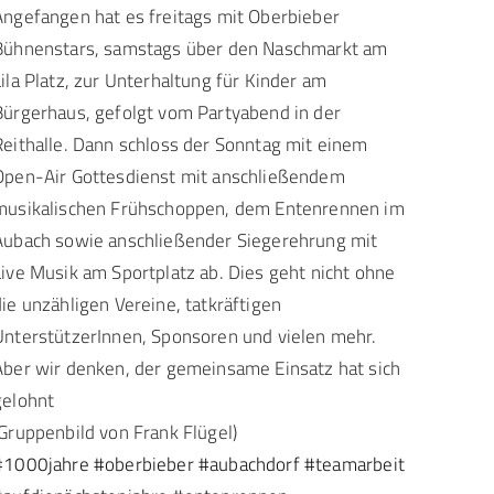
Angefangen hat es freitags mit Oberbieber
Bühnenstars, samstags über den Naschmarkt am
Lila Platz, zur Unterhaltung für Kinder am
Bürgerhaus, gefolgt vom Partyabend in der
Reithalle. Dann schloss der Sonntag mit einem
Open-Air Gottesdienst mit anschließendem
musikalischen Frühschoppen, dem Entenrennen im
Aubach sowie anschließender Siegerehrung mit
Live Musik am Sportplatz ab. Dies geht nicht ohne
die unzähligen Vereine, tatkräftigen
UnterstützerInnen, Sponsoren und vielen mehr.
Aber wir denken, der gemeinsame Einsatz hat sich
gelohnt
(Gruppenbild von Frank Flügel)
#1000jahre
#oberbieber
#aubachdorf
#teamarbeit