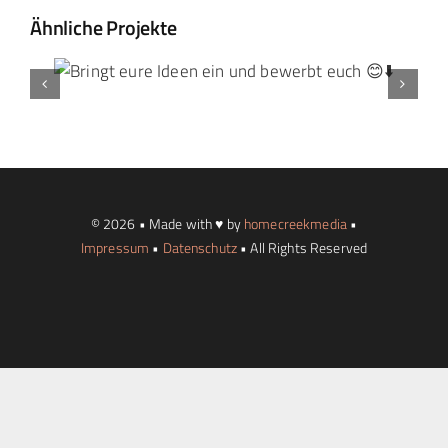
Ähnliche Projekte
Landtag Mainz
Events
Kontakt
© 2026 • Made with ♥ by
homecreekmedia
•
Impressum
•
Datenschutz
• All Rights Reserved