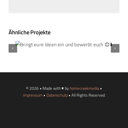
Ähnliche Projekte
© 2026 • Made with ♥ by
homecreekmedia
•
Impressum
•
Datenschutz
• All Rights Reserved