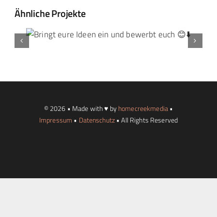
Ähnliche Projekte
Landtag Mainz
Events
Kontakt
© 2026 • Made with ♥ by
homecreekmedia
•
Impressum
•
Datenschutz
• All Rights Reserved