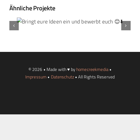
Ähnliche Projekte
Landtag Mainz
Events
Kontakt
© 2026 • Made with ♥ by
homecreekmedia
•
Impressum
•
Datenschutz
• All Rights Reserved