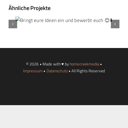
Ähnliche Projekte
Landtag Mainz
Events
Kontakt
© 2026 • Made with ♥ by
homecreekmedia
•
Impressum
•
Datenschutz
• All Rights Reserved