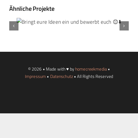
Ähnliche Projekte
Landtag Mainz
Events
Kontakt
© 2026 • Made with ♥ by
homecreekmedia
•
Impressum
•
Datenschutz
• All Rights Reserved