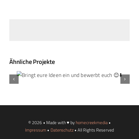
Ähnliche Projekte
© 2026 • Made with ♥ by
homecreekmedia
•
Impressum
•
Datenschutz
• All Rights Reserved