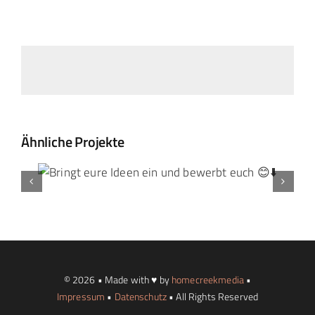
Landtag Mainz
Events
Kontakt
Ähnliche Projekte
© 2026 • Made with ♥ by
homecreekmedia
•
Impressum
•
Datenschutz
• All Rights Reserved