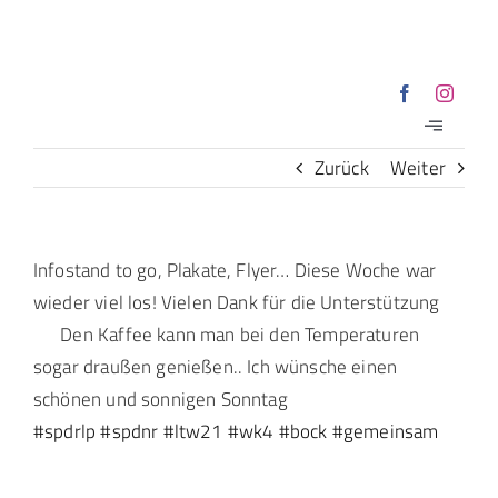
Zum
Inhalt
springen
Toggle
Navigatio
Zurück
Weiter
Willkommen
Über mich
View
Infostand to go, Plakate, Flyer… Diese Woche war
Larger
wieder viel los! Vielen Dank für die Unterstützung
Mein Wahlkreis
Image
Den Kaffee kann man bei den Temperaturen
sogar draußen genießen.. Ich wünsche einen
schönen und sonnigen Sonntag
Aktuelles
#spdrlp
#spdnr
#ltw21
#wk4
#bock
#gemeinsam
Presse