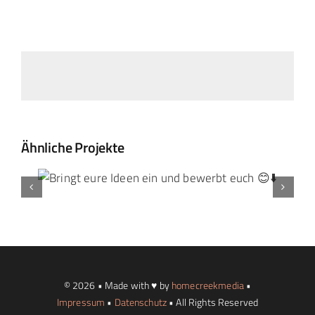
Ähnliche Projekte
© 2026 • Made with ♥ by
homecreekmedia
•
Impressum
•
Datenschutz
• All Rights Reserved