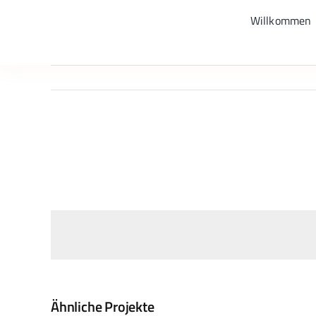
Zum
Willkommen
Inhalt
springen
View
Larger
Image
Ähnliche Projekte