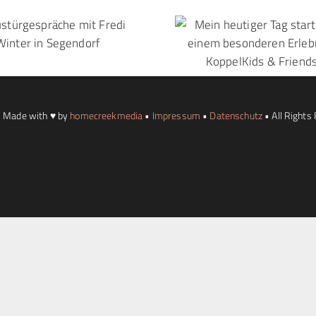
 Made with ♥ by
homecreekmedia
•
Impressum
•
Datenschutz
• All Rights