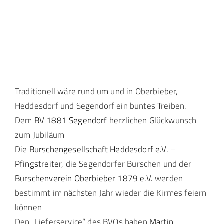
Landtag Mainz
Events
Kontakt
Traditionell wäre rund um und in Oberbieber,
Heddesdorf und Segendorf ein buntes Treiben.
Dem
BV 1881 Segendorf
herzlichen Glückwunsch
zum Jubiläum
Die
Burschengesellschaft Heddesdorf e.V. –
Pfingstreiter
, die Segendorfer Burschen und der
Burschenverein Oberbieber 1879 e.V.
werden
bestimmt im nächsten Jahr wieder die Kirmes feiern
können
Den „Lieferservice“ des BVOs haben
Martin