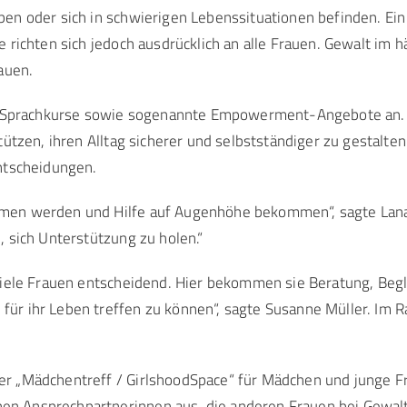
en oder sich in schwierigen Lebenssituationen befinden. Ein
 richten sich jedoch ausdrücklich an alle Frauen. Gewalt im h
auen.
prachkurse sowie sogenannte Empowerment-Angebote an. Da
tützen, ihren Alltag sicherer und selbstständiger zu gestal
ntscheidungen.
men werden und Hilfe auf Augenhöhe bekommen“, sagte Lana 
 sich Unterstützung zu holen.“
viele Frauen entscheidend. Hier bekommen sie Beratung, Beg
ür ihr Leben treffen zu können“, sagte Susanne Müller. Im 
r „Mädchentreff / GirlshoodSpace“ für Mädchen und junge Fr
n Ansprechpartnerinnen aus, die anderen Frauen bei Gewalt