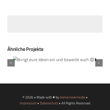
Ähnliche Projekte
© 2026 • Made with ♥ by
homecreekmedia
•
Impressum
•
Datenschutz
• All Rights Reserved