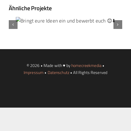
Ähnliche Projekte
Landtag Mainz
Events
Kontakt
© 2026 • Made with ♥ by
homecreekmedia
•
Impressum
•
Datenschutz
• All Rights Reserved