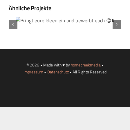
Ähnliche Projekte
Landtag Mainz
Events
Kontakt
© 2026 • Made with ♥ by
homecreekmedia
•
Impressum
•
Datenschutz
• All Rights Reserved